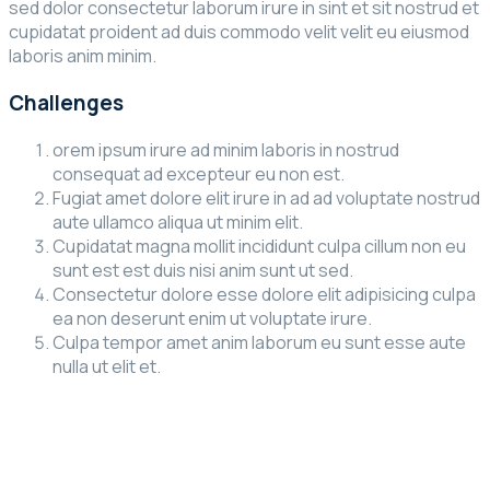
sed dolor consectetur laborum irure in sint et sit nostrud et
cupidatat proident ad duis commodo velit velit eu eiusmod
laboris anim minim.
Challenges
orem ipsum irure ad minim laboris in nostrud
consequat ad excepteur eu non est.
Fugiat amet dolore elit irure in ad ad voluptate nostrud
aute ullamco aliqua ut minim elit.
Cupidatat magna mollit incididunt culpa cillum non eu
sunt est est duis nisi anim sunt ut sed.
Consectetur dolore esse dolore elit adipisicing culpa
ea non deserunt enim ut voluptate irure.
Culpa tempor amet anim laborum eu sunt esse aute
nulla ut elit et.
Challenges
orem ipsum irure ad minim laboris in nostrud
consequat ad excepteur eu non est.