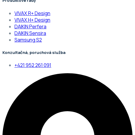
Produktové rady
VIVAX R+ Design
VIVAX H+ Design
DAIKIN Perfera
DAIKIN Sensira
Samsung S2
Konzultačná, poruchová služba
+421 952 261 091