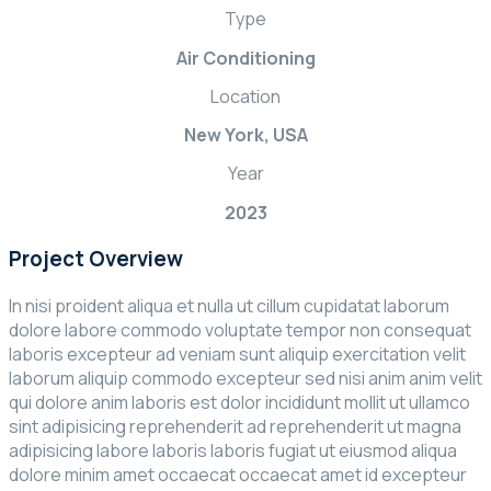
Type
Air Conditioning
Location
New York, USA
Year
2023
Project Overview
In nisi proident aliqua et nulla ut cillum cupidatat laborum
dolore labore commodo voluptate tempor non consequat
laboris excepteur ad veniam sunt aliquip exercitation velit
laborum aliquip commodo excepteur sed nisi anim anim velit
qui dolore anim laboris est dolor incididunt mollit ut ullamco
sint adipisicing reprehenderit ad reprehenderit ut magna
adipisicing labore laboris laboris fugiat ut eiusmod aliqua
dolore minim amet occaecat occaecat amet id excepteur