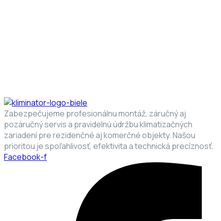
Fugiat amet dolore elit irure in ad ad voluptate nostrud
aute ullamco aliqua ut minim elit.
Cupidatat magna mollit incididunt culpa cillum non eu
sunt est est duis nisi anim sunt ut sed.
Consectetur dolore esse dolore elit adipisicing culpa
ea non deserunt enim ut voluptate irure.
Culpa tempor amet anim laborum eu sunt esse aute
nulla ut elit et.
Zabezpečujeme profesionálnu montáž, záručný aj
pozáručný servis a pravidelnú údržbu klimatizačných
zariadení pre rezidenčné aj komerčné objekty. Našou
prioritou je spoľahlivosť, efektivita a technická precíznosť.
Facebook-f