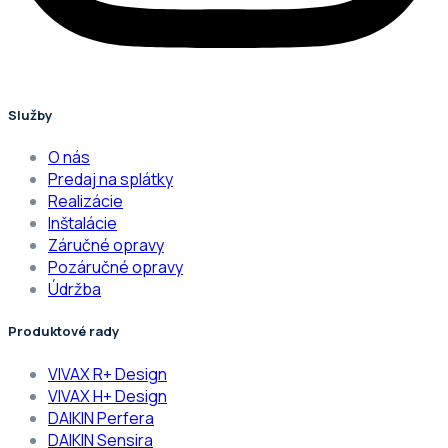
Služby
O nás
Predaj na splátky
Realizácie
Inštalácie
Záručné opravy
Pozáručné opravy
Údržba
Produktové rady
VIVAX R+ Design
VIVAX H+ Design
DAIKIN Perfera
DAIKIN Sensira