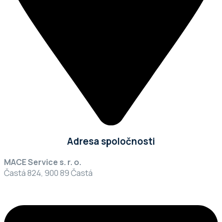
Adresa spoločnosti
MACE Service s. r. o.
Častá 824, 900 89 Častá