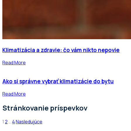
Klimatizácia a zdravie: čo vám nikto nepovie
Read More
Ako si správne vybrať klimatizácie do bytu
Read More
Stránkovanie príspevkov
1
2
…
4
Nasledujúce