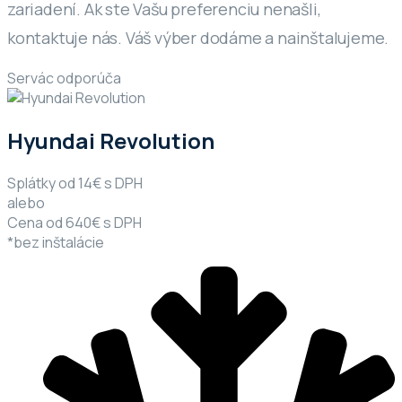
zariadení. Ak ste Vašu preferenciu nenašli,
kontaktuje nás. Váš výber dodáme a nainštalujeme.
Servác odporúča
Hyundai Revolution
Splátky od 14€ s DPH
alebo
Cena od 640€ s DPH
*bez inštalácie