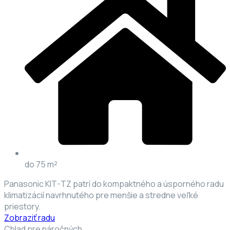
do 75 m²
Panasonic KIT-TZ patrí do kompaktného a úsporného radu
klimatizácií navrhnutého pre menšie a stredne veľké
priestory.
Zobraziť radu
Chlad pre náročných