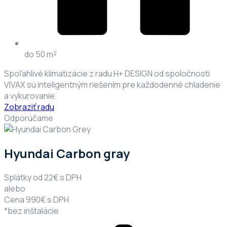
do 50 m²
Spoľahlivé klimatizácie z radu H+ DESIGN od spoločnosti
VIVAX sú inteligentným riešením pre každodenné chladenie
a vykurovanie.
Zobraziť radu
Odporúčame
Hyundai Carbon gray
Splátky od 22€ s DPH
alebo
Cena 990€ s DPH
*bez inštalácie