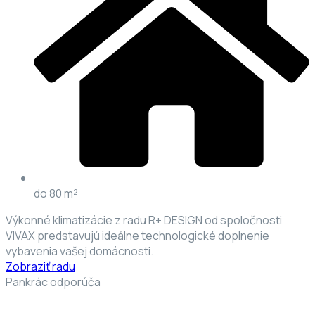
do 80 m²
Výkonné klimatizácie z radu R+ DESIGN od spoločnosti
VIVAX predstavujú ideálne technologické doplnenie
vybavenia vašej domácnosti.
Zobraziť radu
Pankrác odporúča