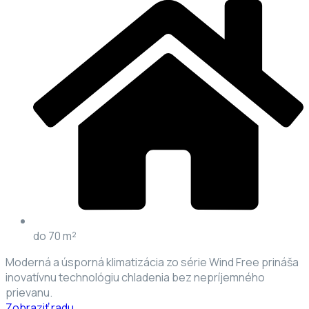
do 70 m²
Moderná a úsporná klimatizácia zo série Wind Free prináša
inovatívnu technológiu chladenia bez nepríjemného
prievanu.
Zobraziť radu