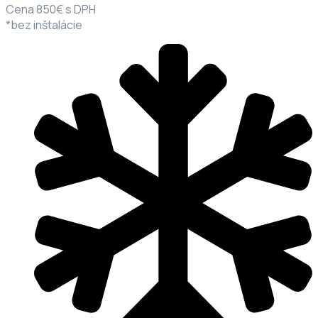
Cena 850€ s DPH
*bez inštalácie