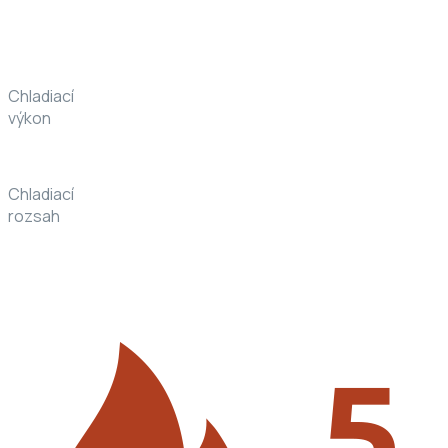
Chladiací
výkon
Chladiací
rozsah