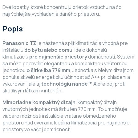
Dve lopatky, ktoré koncentrujú prietok vzduchu na čo
najrýchlejšie vychladenie daného priestoru.
Popis
Panasonic TZ
je nástenná split klimatizácia vhodná pre
inštaláciu
do bytu alebo domu
. Ide o dokonalú
klimatizáciu
pre najmenšie priestory
domácností. Systém
sa môže pochváliť elegantnou a kompaktnou vnútornou
jednotkou
o šírke iba 779 mm
. Jednotka s bielym dizajnom
ponúka skvelú energetickú účinnosť až A++ pri chladení a
vykurovaní, ale aj
technológiu nanoe
™ X
pre boj proti
škodlivým látkam v interiéri.
Mimoriadne kompaktný dizajn.
Kompaktný dizajn
vnútorných jednotiek má šírku len 779 mm. To umožňuje
viacero možností inštalácie vrátane obmedzeného
priestoru nad dverami. Ideálna klimatizácia pre najmenšie
priestory vo vašej domácnosti.