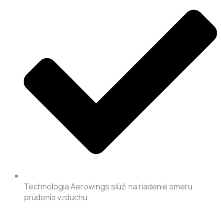
Technológia Aerowings slúži na riadenie smeru
prúdenia vzduchu