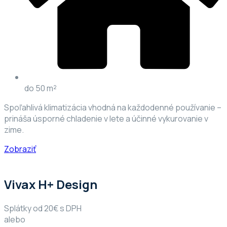
do 50 m²
Spoľahlivá klimatizácia vhodná na každodenné používanie –
prináša úsporné chladenie v lete a účinné vykurovanie v
zime.
Zobraziť
Vivax H+ Design
Splátky od 20€ s DPH
alebo