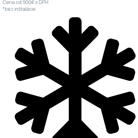
Cena od 900€ s DPH
*bez inštalácie