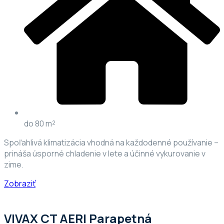
do 80 m²
Spoľahlivá klimatizácia vhodná na každodenné používanie –
prináša úsporné chladenie v lete a účinné vykurovanie v
zime.
Zobraziť
VIVAX CT AERI Parapetná