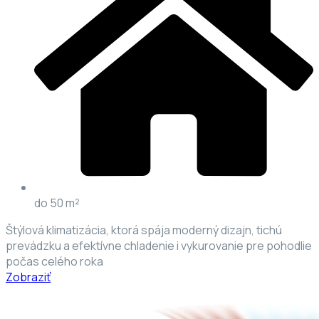
do 50 m²
Štýlová klimatizácia, ktorá spája moderný dizajn, tichú
prevádzku a efektívne chladenie i vykurovanie pre pohodlie
počas celého roka
Zobraziť