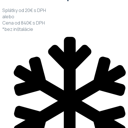
Splátky od 20€ s DPH
alebo
Cena od 840€ s DPH
*bez inštalácie