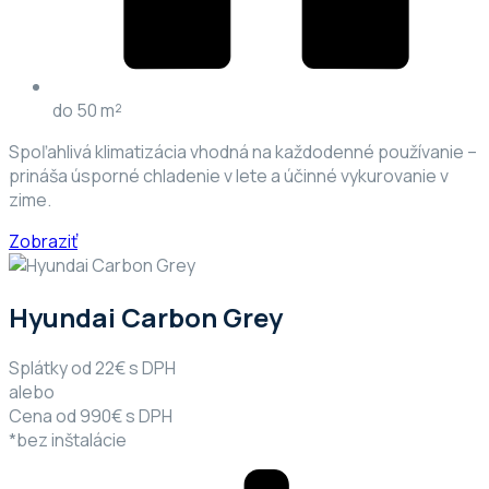
do 50 m²
Spoľahlivá klimatizácia vhodná na každodenné používanie –
prináša úsporné chladenie v lete a účinné vykurovanie v
zime.
Zobraziť
Hyundai Carbon Grey
Splátky od 22€ s DPH
alebo
Cena od 990€ s DPH
*bez inštalácie