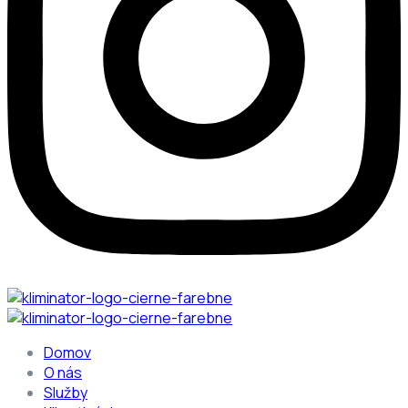
Domov
O nás
Služby