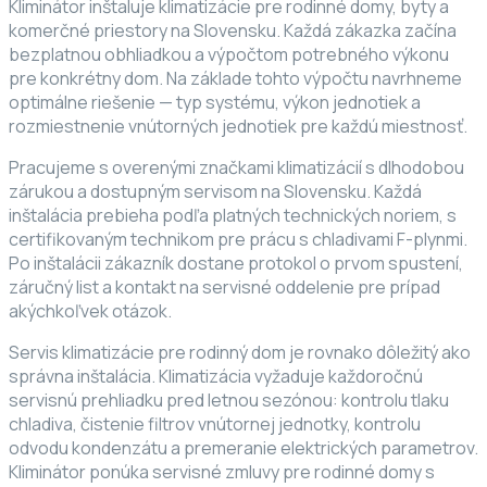
Kliminátor inštaluje klimatizácie pre rodinné domy, byty a
komerčné priestory na Slovensku. Každá zákazka začína
bezplatnou obhliadkou a výpočtom potrebného výkonu
pre konkrétny dom. Na základe tohto výpočtu navrhneme
optimálne riešenie — typ systému, výkon jednotiek a
rozmiestnenie vnútorných jednotiek pre každú miestnosť.
Pracujeme s overenými značkami klimatizácií s dlhodobou
zárukou a dostupným servisom na Slovensku. Každá
inštalácia prebieha podľa platných technických noriem, s
certifikovaným technikom pre prácu s chladivami F-plynmi.
Po inštalácii zákazník dostane protokol o prvom spustení,
záručný list a kontakt na servisné oddelenie pre prípad
akýchkoľvek otázok.
Servis klimatizácie pre rodinný dom je rovnako dôležitý ako
správna inštalácia. Klimatizácia vyžaduje každoročnú
servisnú prehliadku pred letnou sezónou: kontrolu tlaku
chladiva, čistenie filtrov vnútornej jednotky, kontrolu
odvodu kondenzátu a premeranie elektrických parametrov.
Kliminátor ponúka servisné zmluvy pre rodinné domy s