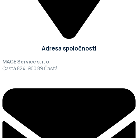
Adresa spoločnosti
MACE Service s. r. o.
Častá 824, 900 89 Častá