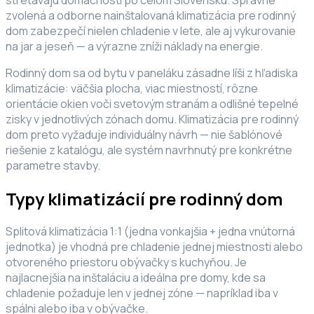
zvolená a odborne nainštalovaná klimatizácia pre rodinný
dom zabezpečí nielen chladenie v lete, ale aj vykurovanie
na jar a jeseň — a výrazne zníži náklady na energie.
Rodinný dom sa od bytu v paneláku zásadne líši z hľadiska
klimatizácie: väčšia plocha, viac miestností, rôzne
orientácie okien voči svetovým stranám a odlišné tepelné
zisky v jednotlivých zónach domu. Klimatizácia pre rodinný
dom preto vyžaduje individuálny návrh — nie šablónové
riešenie z katalógu, ale systém navrhnutý pre konkrétne
parametre stavby.
Typy klimatizácií pre rodinný dom
Splitová klimatizácia 1:1 (jedna vonkajšia + jedna vnútorná
jednotka) je vhodná pre chladenie jednej miestnosti alebo
otvoreného priestoru obývačky s kuchyňou. Je
najlacnejšia na inštaláciu a ideálna pre domy, kde sa
chladenie požaduje len v jednej zóne — napríklad iba v
spálni alebo iba v obývačke.