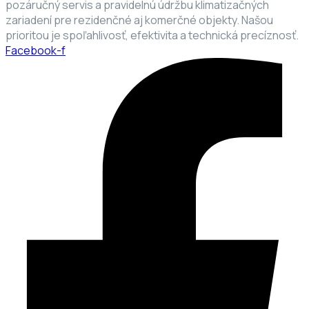
pozáručný servis a pravidelnú údržbu klimatizačných
zariadení pre rezidenčné aj komerčné objekty. Našou
prioritou je spoľahlivosť, efektivita a technická precíznosť.
Facebook-f