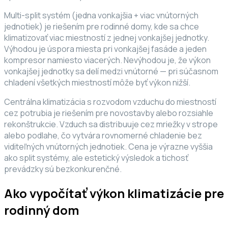
Multi-split systém (jedna vonkajšia + viac vnútorných
jednotiek) je riešením pre rodinné domy, kde sa chce
klimatizovať viac miestností z jednej vonkajšej jednotky.
Výhodou je úspora miesta pri vonkajšej fasáde a jeden
kompresor namiesto viacerých. Nevýhodou je, že výkon
vonkajšej jednotky sa delí medzi vnútorné — pri súčasnom
chladení všetkých miestností môže byť výkon nižší.
Centrálna klimatizácia s rozvodom vzduchu do miestností
cez potrubia je riešením pre novostavby alebo rozsiahle
rekonštrukcie. Vzduch sa distribuuje cez mriežky v strope
alebo podlahe, čo vytvára rovnomerné chladenie bez
viditeľných vnútorných jednotiek. Cena je výrazne vyššia
ako split systémy, ale estetický výsledok a tichosť
prevádzky sú bezkonkurenčné.
Ako vypočítať výkon klimatizácie pre
rodinný dom