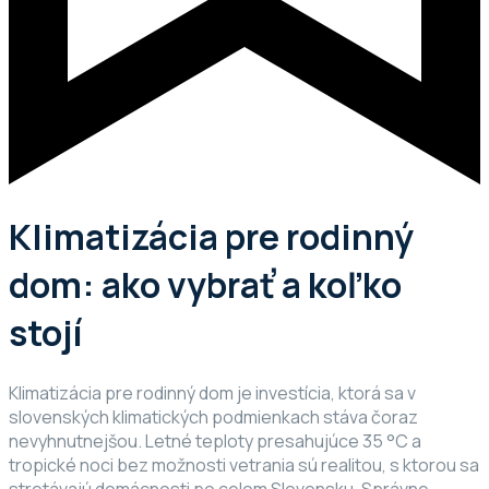
Klimatizácia pre rodinný
dom: ako vybrať a koľko
stojí
Klimatizácia pre rodinný dom je investícia, ktorá sa v
slovenských klimatických podmienkach stáva čoraz
nevyhnutnejšou. Letné teploty presahujúce 35 °C a
tropické noci bez možnosti vetrania sú realitou, s ktorou sa
stretávajú domácnosti po celom Slovensku. Správne