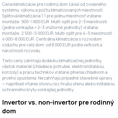
Cena klimatizácie pre rodinný dom závisí od zvoleného
systému, výkonu a počtu klimatizovaných miestností.
Splitová klimatizácia 1:1 pre jednu miestnosť vrátane
montáže: 900–1 800 EUR. Multi-split pre 2–3 miestnosti
(jedna vonkajšia + 2–3 vnútorné jednotky) vrátane
montáže: 2 500–5 000 EUR. Multi-split pre 4–5 miestností:
4 000–8 000 EUR. Centrálna klimatizácia s rozvodom
vzduchu pre celý dom: od 8 000 EUR podľa veľkosti a
náročnosti rozvodu.
Tieto ceny zahŕňajú dodávku klimatizačnej jednotky,
všetok materiál (chladiace potrubie, elektroinštaláciu,
konzoly) a prácu technikov vrátane plnenia chladivom a
prvého spustenia. Nezahŕňajú prípadné stavebné úpravy
— napríklad vŕtanie otvoru cez hrubú stenu alebo inštaláciu
ochranného krytu vonkajšej jednotky.
Invertor vs. non-invertor pre rodinný
dom