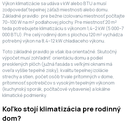
Výkon klimatizácie sa udáva v kW alebo BTU a musí
zodpovedať tepelnej záťaži miestnosti alebo domu.
Základné pravidlo: pre bežne izolovanú miestnosť počítajte
70–100 W na m² podlahovej plochy. Pre miestnosť 20 m²
teda potrebujete klimatizáciu s výkonom 1,4–2 kW (5 000–7
000 BTU). Pre celý rodinný dom s plochou 120 m² vychádza
potrebný výkon na 8,4–12 kW chladiaceho výkonu.
Toto základné pravidlo je však iba orientačné. Skutočný
výpočet musí zohľadniť: orientáciu domu a podiel
presklených plôch (južná fasáda s veľkými oknami má
oveľa vyššie tepelné zisky), kvalitu tepelnej izolácie
strechy a stien, počet osôb trvale prítomných v dome,
prítomnosť spotrebičov s vysokým tepelným výkonom
(kuchynský sporák, počítačové vybavenie) a lokálne
klimatické podmienky.
Koľko stojí klimatizácia pre rodinný
dom?