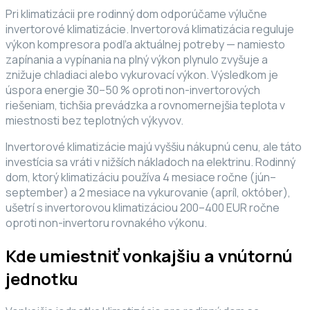
Pri klimatizácii pre rodinný dom odporúčame výlučne
invertorové klimatizácie. Invertorová klimatizácia reguluje
výkon kompresora podľa aktuálnej potreby — namiesto
zapínania a vypínania na plný výkon plynulo zvyšuje a
znižuje chladiaci alebo vykurovací výkon. Výsledkom je
úspora energie 30–50 % oproti non-invertorových
riešeniam, tichšia prevádzka a rovnomernejšia teplota v
miestnosti bez teplotných výkyvov.
Invertorové klimatizácie majú vyššiu nákupnú cenu, ale táto
investícia sa vráti v nižších nákladoch na elektrinu. Rodinný
dom, ktorý klimatizáciu používa 4 mesiace ročne (jún–
september) a 2 mesiace na vykurovanie (apríl, október),
ušetrí s invertorovou klimatizáciou 200–400 EUR ročne
oproti non-invertoru rovnakého výkonu.
Kde umiestniť vonkajšiu a vnútornú
jednotku