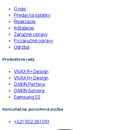
O nás
Predaj na splátky
Realizácie
Inštalácie
Záručné opravy
Pozáručné opravy
Údržba
Produktové rady
VIVAX R+ Design
VIVAX H+ Design
DAIKIN Perfera
DAIKIN Sensira
Samsung S2
Konzultačná, poruchová služba
+421 952 261 091