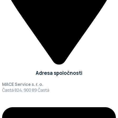
Adresa spoločnosti
MACE Service s. r. o.
Častá 824, 900 89 Častá