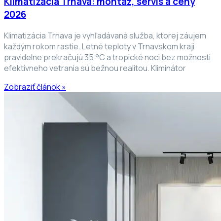
Klimatizácia Trnava: montáž, servis a ceny
2026
Klimatizácia Trnava je vyhľadávaná služba, ktorej záujem
každým rokom rastie. Letné teploty v Trnavskom kraji
pravidelne prekračujú 35 °C a tropické noci bez možnosti
efektívneho vetrania sú bežnou realitou. Kliminátor
Zobraziť článok »