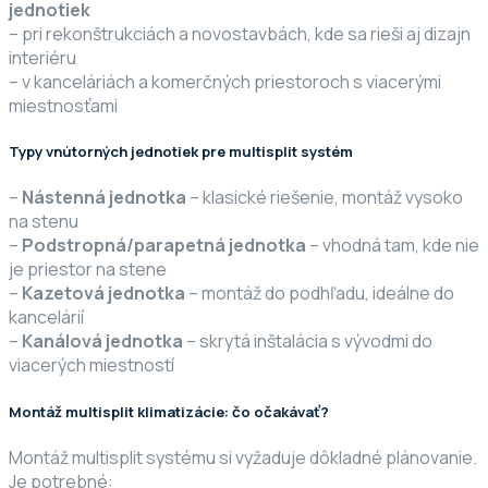
jednotiek
– pri rekonštrukciách a novostavbách, kde sa rieši aj dizajn
interiéru
– v kanceláriách a komerčných priestoroch s viacerými
miestnosťami
Typy vnútorných jednotiek pre multisplit systém
–
Nástenná jednotka
– klasické riešenie, montáž vysoko
na stenu
–
Podstropná/parapetná jednotka
– vhodná tam, kde nie
je priestor na stene
–
Kazetová jednotka
– montáž do podhľadu, ideálne do
kancelárií
–
Kanálová jednotka
– skrytá inštalácia s vývodmi do
viacerých miestností
Montáž multisplit klimatizácie: čo očakávať?
Montáž multisplit systému si vyžaduje dôkladné plánovanie.
Je potrebné: