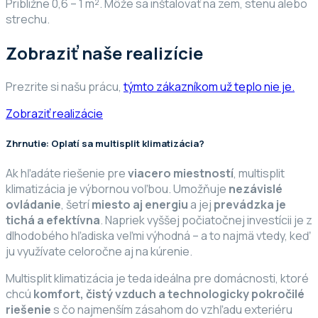
Približne 0,6 – 1 m². Môže sa inštalovať na zem, stenu alebo
strechu.
Zobraziť naše realizície
Prezrite si našu prácu,
týmto zákazníkom už teplo nie je.
Zobraziť realizácie
Zhrnutie: Oplatí sa multisplit klimatizácia?
Ak hľadáte riešenie pre
viacero miestností
, multisplit
klimatizácia je výbornou voľbou. Umožňuje
nezávislé
ovládanie
, šetrí
miesto aj energiu
a jej
prevádzka je
tichá a efektívna
. Napriek vyššej počiatočnej investícii je z
dlhodobého hľadiska veľmi výhodná – a to najmä vtedy, keď
ju využívate celoročne aj na kúrenie.
Multisplit klimatizácia je teda ideálna pre domácnosti, ktoré
chcú
komfort, čistý vzduch a technologicky pokročilé
riešenie
s čo najmenším zásahom do vzhľadu exteriéru