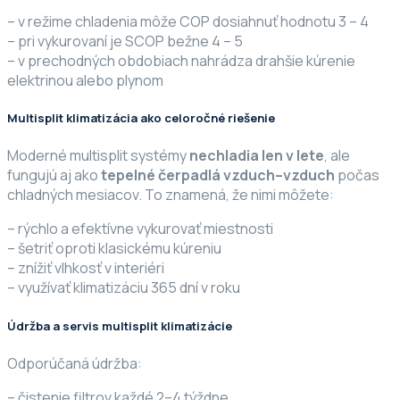
– v režime chladenia môže COP dosiahnuť hodnotu 3 – 4
– pri vykurovaní je SCOP bežne 4 – 5
– v prechodných obdobiach nahrádza drahšie kúrenie
elektrinou alebo plynom
Multisplit klimatizácia ako celoročné riešenie
Moderné multisplit systémy
nechladia len v lete
, ale
fungujú aj ako
tepelné čerpadlá vzduch–vzduch
počas
chladných mesiacov. To znamená, že nimi môžete:
– rýchlo a efektívne vykurovať miestnosti
– šetriť oproti klasickému kúreniu
– znížiť vlhkosť v interiéri
– využívať klimatizáciu 365 dní v roku
Údržba a servis multisplit klimatizácie
Odporúčaná údržba:
– čistenie filtrov každé 2–4 týždne