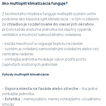
Ako multisplit klimatizácia funguje?
Z technického hľadiska funguje multisplit systém veľmi
podobne ako klasická split klimatizácia – s tým rozdielom,
že
chladivo je rozdeľované do viacerých okruhov
,
pričom každá vnútorná jednotka má vlastný výparník,
ventilátor a možnosť samostatného ovládania.
– každá miestnosť si reguluje teplotu nezávisle
– systém je ovládaný samostatnými ovládačmi alebo cez
centrálne riadenie
– vonkajšia jednotka moduluje výkon podľa počtu
zapnutých vnútorných jednotiek
Výhody multisplit klimatizácie
–
Úspora miesta na fasáde alebo streche
– iba jedna
vonkajšia jednotka
–
Estetika
– menej káblov, menej vonkajšieho „vizuálneho
smogu“