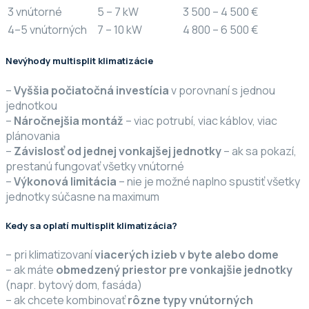
3 vnútorné
5 – 7 kW
3 500 – 4 500 €
4–5 vnútorných
7 – 10 kW
4 800 – 6 500 €
Nevýhody multisplit klimatizácie
–
Vyššia počiatočná investícia
v porovnaní s jednou
jednotkou
–
Náročnejšia montáž
– viac potrubí, viac káblov, viac
plánovania
–
Závislosť od jednej vonkajšej jednotky
– ak sa pokazí,
prestanú fungovať všetky vnútorné
–
Výkonová limitácia
– nie je možné naplno spustiť všetky
jednotky súčasne na maximum
Kedy sa oplatí multisplit klimatizácia?
– pri klimatizovaní
viacerých izieb v byte alebo dome
– ak máte
obmedzený priestor pre vonkajšie jednotky
(napr. bytový dom, fasáda)
– ak chcete kombinovať
rôzne typy vnútorných