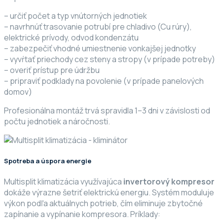
– určiť počet a typ vnútorných jednotiek
– navrhnúť trasovanie potrubí pre chladivo (Cu rúry),
elektrické prívody, odvod kondenzátu
– zabezpečiť vhodné umiestnenie vonkajšej jednotky
– vyvŕtať priechody cez steny a stropy (v prípade potreby)
– overiť prístup pre údržbu
– pripraviť podklady na povolenie (v prípade panelových
domov)
Profesionálna montáž trvá spravidla 1–3 dni v závislosti od
počtu jednotiek a náročnosti.
Spotreba a úspora energie
Multisplit klimatizácia využívajúca
invertorový kompresor
dokáže výrazne šetriť elektrickú energiu. Systém moduluje
výkon podľa aktuálnych potrieb, čím eliminuje zbytočné
zapínanie a vypínanie kompresora. Príklady: