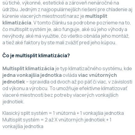
sú tiché, výkonné, estetické a zároveň nenáročné na
údržbu. Jedným z najpopulárnejších riešení pre chladenie aj
kúrenie viacerých miestností naraz je
multisplit
klimatizácia
. V tomto článku sa podrobne pozrieme na to,
čo multisplit systém je, ako funguje, aké sú jeho výhody a
nevýhody, aké má využitie, čo všetko obnáša jeho montáž,
a tiež aké faktory by ste mali zvážiť pred jeho kúpou.
Čo je multisplit klimatizácia?
Multisplit klimatizácia
je typ klimatizačného systému, kde
jedna vonkajšia jednotka
ovláda
viac vnútorných
jednotiek
– spravidla od dvoch až po päť či viac, v závislosti
od výkonu a výrobcu. To umožňuje efektívne klimatizovať
viaceré miestnosti bez potreby viacerých vonkajších
jednotiek.
Klasický split systém = 1 vnútorná + 1 vonkajšia jednotka
Multisplit systém = 2 až X vnútorných jednotiek + 1
vonkajšia jednotka