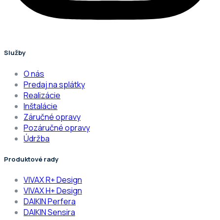
Služby
O nás
Predaj na splátky
Realizácie
Inštalácie
Záručné opravy
Pozáručné opravy
Údržba
Produktové rady
VIVAX R+ Design
VIVAX H+ Design
DAIKIN Perfera
DAIKIN Sensira