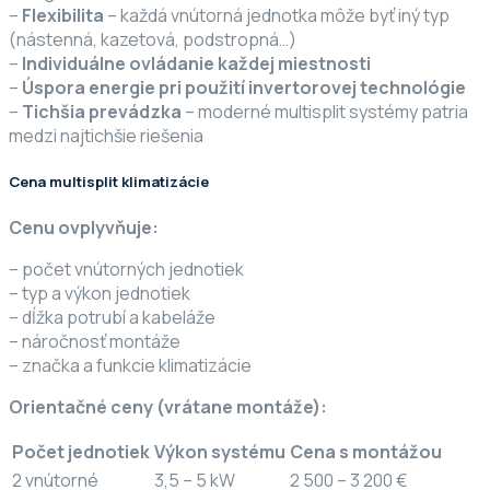
–
Flexibilita
– každá vnútorná jednotka môže byť iný typ
(nástenná, kazetová, podstropná…)
–
Individuálne ovládanie každej miestnosti
–
Úspora energie pri použití invertorovej technológie
–
Tichšia prevádzka
– moderné multisplit systémy patria
medzi najtichšie riešenia
Cena multisplit klimatizácie
Cenu ovplyvňuje:
– počet vnútorných jednotiek
– typ a výkon jednotiek
– dĺžka potrubí a kabeláže
– náročnosť montáže
– značka a funkcie klimatizácie
Orientačné ceny (vrátane montáže):
Počet jednotiek
Výkon systému
Cena s montážou
2 vnútorné
3,5 – 5 kW
2 500 – 3 200 €