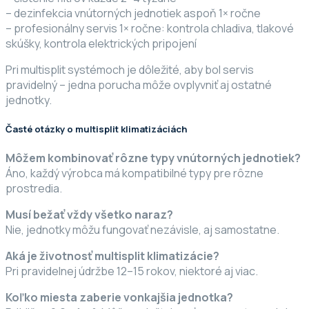
– dezinfekcia vnútorných jednotiek aspoň 1× ročne
– profesionálny servis 1× ročne: kontrola chladiva, tlakové
skúšky, kontrola elektrických pripojení
Pri multisplit systémoch je dôležité, aby bol servis
pravidelný – jedna porucha môže ovplyvniť aj ostatné
jednotky.
Časté otázky o multisplit klimatizáciách
Môžem kombinovať rôzne typy vnútorných jednotiek?
Áno, každý výrobca má kompatibilné typy pre rôzne
prostredia.
Musí bežať vždy všetko naraz?
Nie, jednotky môžu fungovať nezávisle, aj samostatne.
Aká je životnosť multisplit klimatizácie?
Pri pravidelnej údržbe 12–15 rokov, niektoré aj viac.
Koľko miesta zaberie vonkajšia jednotka?