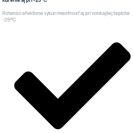
Kúrenie aj pri -25°C
Rotenso efektívne vykúri miestnosť aj pri vonkajšej teplote
-25°C.​