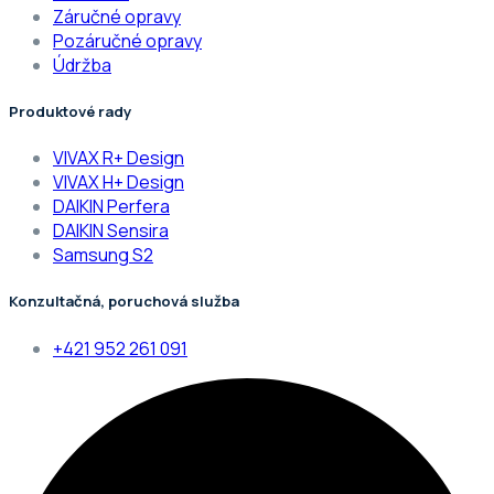
Záručné opravy
Pozáručné opravy
Údržba
Produktové rady
VIVAX R+ Design
VIVAX H+ Design
DAIKIN Perfera
DAIKIN Sensira
Samsung S2
Konzultačná, poruchová služba
+421 952 261 091