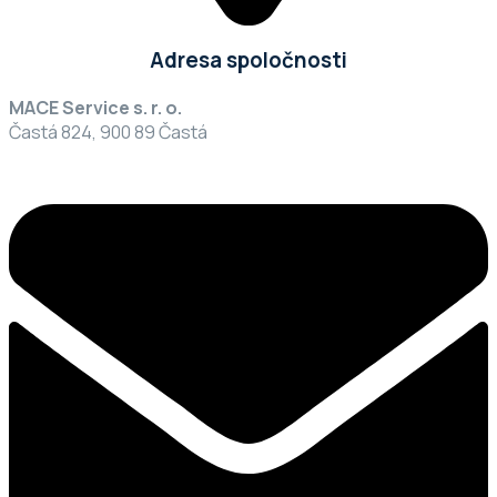
Adresa spoločnosti
MACE Service s. r. o.
Častá 824, 900 89 Častá