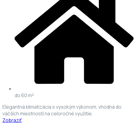
do 60 m²
Elegantná klimatizácia s vysokým výkonom, vhodná do
väčších miestností na celoročné využitie.
Zobraziť