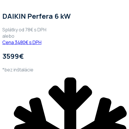
DAIKIN Perfera 6 kW
Splátky od 78€ s DPH
alebo
Cena 3480€ s DPH
3599€
*bez inštalácie