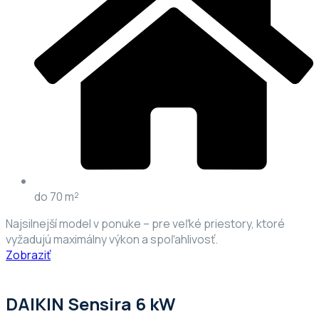
do 70 m²
Najsilnejší model v ponuke – pre veľké priestory, ktoré
vyžadujú maximálny výkon a spoľahlivosť.
Zobraziť
DAIKIN Sensira 6 kW