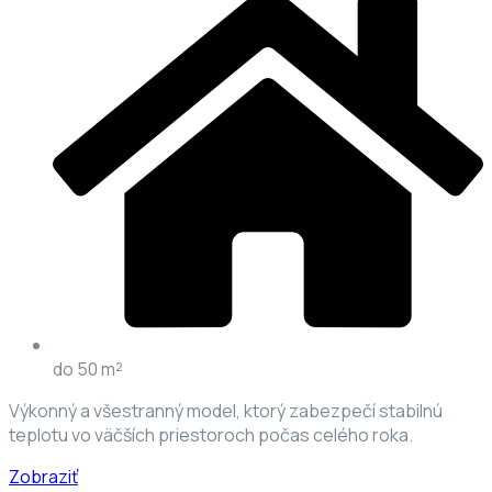
do 50 m²
Výkonný a všestranný model, ktorý zabezpečí stabilnú
teplotu vo väčších priestoroch počas celého roka.
Zobraziť