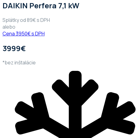
DAIKIN Perfera 7,1 kW
Splátky od 89€ s DPH
alebo
Cena 3950€ s DPH
3999€
*bez inštalácie