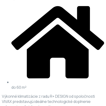
do 60 m²
Výkonné klimatizácie z radu R+ DESIGN od spoločnosti
VIVAX predstavujú ideálne technologické doplnenie