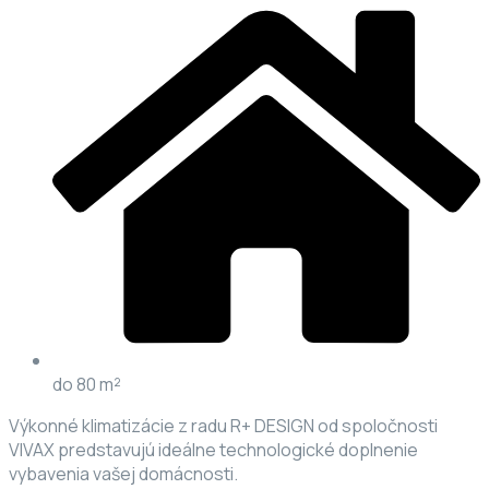
do 80 m²
Výkonné klimatizácie z radu R+ DESIGN od spoločnosti
VIVAX predstavujú ideálne technologické doplnenie
vybavenia vašej domácnosti.